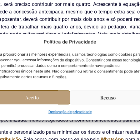
s, será preciso contribuir por mais quatro. Acrescente à equ
pede a concessão antecipada, mesmo que o tempo extra seja
aposentar, deverá contribuir por mais dois anos e só poderá r
erá de trabalhar mais quatro anos, devido ao pedágio. Va
ada pode evitar prejuízos e indeferimentos. Veja mais detalh
enha uma análise individualizada do seu caso
.
Política de Privacidade
ste tipo de aposentadoria
a proporcionar as melhores experiências, usamos tecnologias como cookies par
azenar e/ou acessar informações do dispositivo. Consentir com essas tecnologi
 permitirá processar dados como o comportamento de navegação ou
dágio 100 apresenta vantagens evidentes para quem já esta
ntificadores únicos neste site. Não consentir ou retirar o consentimento pode afe
ativamente certos recursos e funções.
efícios, destaca-se a possibilidade de garantir uma regra de
ica regras mais vantajosas do que as novas modalidades. Além di
acesso ao benefício.
Aceito
Recuso
 deles é o risco de equívocos ao analisar requisitos e cálculos
o ponto crítico recai sobre a necessidade de reunir document
Declaração de privacidade
pecializada. Muitos segurados encontram dificuldades para ace
nte e personalizado para minimizar os riscos e otimizar resul
tribuição
. Fale agora com nossa equipe pelo
WhatsApp
para ga