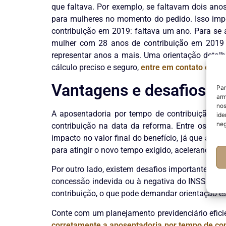
que faltava. Por exemplo, se faltavam dois ano
para mulheres no momento do pedido. Isso im
contribuição em 2019: faltava um ano. Para se 
mulher com 28 anos de contribuição em 2019 t
representar anos a mais. Uma orientação detalh
cálculo preciso e seguro,
entre em contato e obt
Vantagens e desafios de
Par
arm
nos
A aposentadoria por tempo de contribuição pe
ide
neg
contribuição na data da reforma. Entre os ben
impacto no valor final do benefício, já que apl
para atingir o novo tempo exigido, acelerando o 
Por outro lado, existem desafios importantes. Um
concessão indevida ou à negativa do INSS. Outr
contribuição, o que pode demandar orientação es
Conte com um planejamento previdenciário eficie
corretamente a aposentadoria por tempo de con