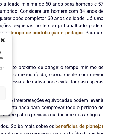
ação a idade mínima de 60 anos para homens e 57
 cumprido. Considere um homem com 34 anos de
equerer após completar 60 anos de idade. Já uma
riações pequenas no tempo já trabalhado podem
es em
tempo de contribuição e pedágio
. Para um
a
as
va muito próximo de atingir o tempo mínimo de
tar
 transição menos rígida, normalmente com menor
sso, essa alternativa pode evitar longas esperas
, já que interpretações equivocadas podem levar à
ação detalhada para comprovar todo o período de
ssar registros precisos ou documentos antigos.
tados. Saiba mais sobre os
benefícios de planejar
rantir que seu processo seja instruído da melhor