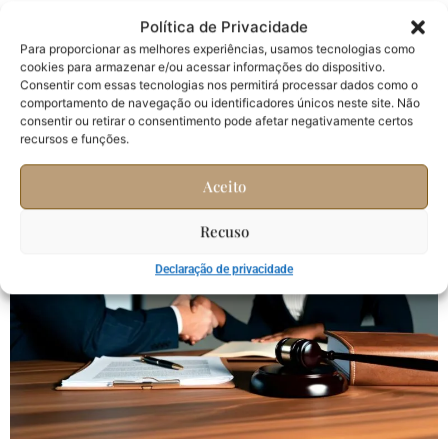
impacta sua aposentadoria e aprenda a otimizar seus
Política de Privacidade
benefícios com este guia completo.
Para proporcionar as melhores experiências, usamos tecnologias como
cookies para armazenar e/ou acessar informações do dispositivo.
Aposentadoria Como
Consentir com essas tecnologias nos permitirá processar dados como o
comportamento de navegação ou identificadores únicos neste site. Não
Contribuições Podem
consentir ou retirar o consentimento pode afetar negativamente certos
recursos e funções.
Garantir Seu Futuro
Aceito
Recuso
Declaração de privacidade