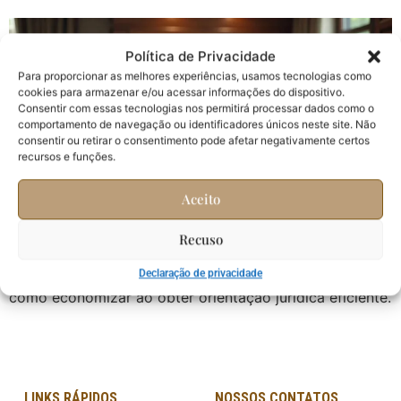
Política de Privacidade
Para proporcionar as melhores experiências, usamos tecnologias como
cookies para armazenar e/ou acessar informações do dispositivo.
Consentir com essas tecnologias nos permitirá processar dados como o
comportamento de navegação ou identificadores únicos neste site. Não
consentir ou retirar o consentimento pode afetar negativamente certos
recursos e funções.
Aceito
Recuso
Quanto cobra um advogado para uma consulta?
Descubra os fatores que influenciam os custos e saiba
Declaração de privacidade
como economizar ao obter orientação jurídica eficiente.
LINKS RÁPIDOS
NOSSOS CONTATOS