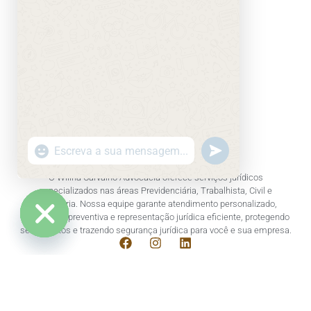
undefined
"+chaty_settings.lang.emoji_picker+"
WhatsApp Message
O Willna Carvalho Advocacia oferece serviços jurídicos
especializados nas áreas Previdenciária, Trabalhista, Civil e
Imobiliária. Nossa equipe garante atendimento personalizado,
consultoria preventiva e representação jurídica eficiente, protegendo
seus direitos e trazendo segurança jurídica para você e sua empresa.
Hide chaty