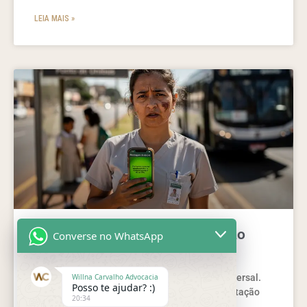
LEIA MAIS »
Direitos humanos e a Declaração
Converse no WhatsApp
Universal
Entenda direitos humanos e a Declaração Universal.
Willna Carvalho Advocacia
Posso te ajudar? :)
Veja princípios, direitos e como agir com orientação
20:34
jurídica segura e prática.