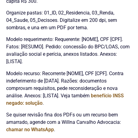
capita R$ 300.
Organize pastas: 01_ID, 02_Residencia, 03_Renda,
04_Saude, 05_Decisoes. Digitalize em 200 dpi, sem
sombras, e una em um PDF por tema.
Modelo requerimento: Requerente: [NOME], CPF [CPF].
Fatos: [RESUMO]. Pedido: concessão do BPC/LOAS, com
avaliação social e perícia, anexos listados. Anexos:
[LISTA].
Modelo recurso: Recorrente [NOME], CPF [CPF]. Contra
indeferimento de [DATA]. Razões: documentos
comprovam requisitos, pede reconsideração e nova
análise. Anexos: [LISTA]. Veja também
benefício INSS
negado: solução
.
Se quiser revisão fina dos PDFs ou um recurso bem
amarrado, agende com a Willna Carvalho Advocacia:
chamar no WhatsApp
.