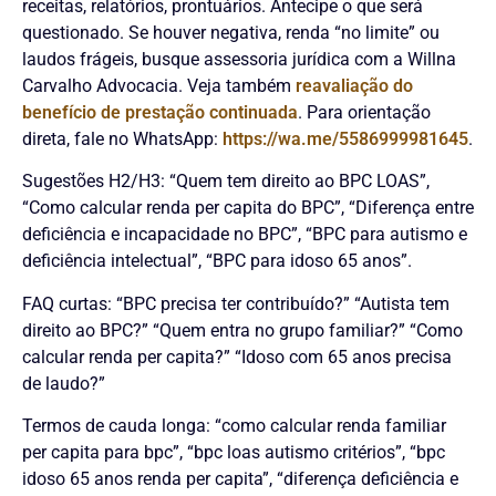
receitas, relatórios, prontuários. Antecipe o que será
questionado. Se houver negativa, renda “no limite” ou
laudos frágeis, busque assessoria jurídica com a Willna
Carvalho Advocacia. Veja também
reavaliação do
benefício de prestação continuada
. Para orientação
direta, fale no WhatsApp:
https://wa.me/5586999981645
.
Sugestões H2/H3: “Quem tem direito ao BPC LOAS”,
“Como calcular renda per capita do BPC”, “Diferença entre
deficiência e incapacidade no BPC”, “BPC para autismo e
deficiência intelectual”, “BPC para idoso 65 anos”.
FAQ curtas: “BPC precisa ter contribuído?” “Autista tem
direito ao BPC?” “Quem entra no grupo familiar?” “Como
calcular renda per capita?” “Idoso com 65 anos precisa
de laudo?”
Termos de cauda longa: “como calcular renda familiar
per capita para bpc”, “bpc loas autismo critérios”, “bpc
idoso 65 anos renda per capita”, “diferença deficiência e