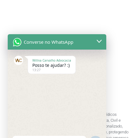
Converse no WhatsApp
Willna Carvalho Advocacia
Posso te ajudar? :)
13:27
O Willna Carvalho Advocacia oferece serviços jurídicos
especializados nas áreas Previdenciária, Trabalhista, Civil e
Imobiliária. Nossa equipe garante atendimento personalizado,
consultoria preventiva e representação jurídica eficiente, protegendo
seus direitos e trazendo segurança jurídica para você e sua empresa.