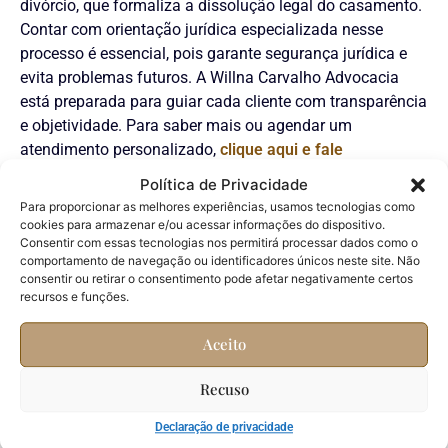
divórcio, que formaliza a dissolução legal do casamento.
Contar com orientação jurídica especializada nesse
processo é essencial, pois garante segurança jurídica e
evita problemas futuros. A Willna Carvalho Advocacia
está preparada para guiar cada cliente com transparência
e objetividade. Para saber mais ou agendar um
atendimento personalizado,
clique aqui e fale
diretamente conosco
.
Política de Privacidade
Para proporcionar as melhores experiências, usamos tecnologias como
Como Evitar Conflitos e
cookies para armazenar e/ou acessar informações do dispositivo.
Consentir com essas tecnologias nos permitirá processar dados como o
Garantir uma Transição
comportamento de navegação ou identificadores únicos neste site. Não
consentir ou retirar o consentimento pode afetar negativamente certos
Tranquila
recursos e funções.
Evitar conflitos durante o processo de divórcio
Aceito
consensual é essencial para uma separação tranquila e
Recuso
equilibrada. Um ponto-chave é a comunicação aberta
entre as partes, onde ambos podem expor seus desejos e
Declaração de privacidade
preocupações com transparência. Esse tipo de diálogo