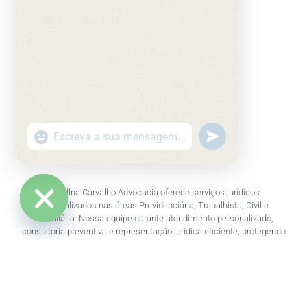
undefined
"+chaty_settings.lang.emoji_picker+"
WhatsApp Message
O Willna Carvalho Advocacia oferece serviços jurídicos
especializados nas áreas Previdenciária, Trabalhista, Civil e
Imobiliária. Nossa equipe garante atendimento personalizado,
Hide chaty
consultoria preventiva e representação jurídica eficiente, protegendo
seus direitos e trazendo segurança jurídica para você e sua empresa.