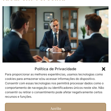
Política de Privacidade
Descubra como escolher um advogado em Teresina
Para proporcionar as melhores experiências, usamos tecnologias como
avaliando especializações e reputação. Veja dicas
cookies para armazenar e/ou acessar informações do dispositivo.
práticas para garantir a defesa dos seus direitos!
Consentir com essas tecnologias nos permitirá processar dados como o
comportamento de navegação ou identificadores únicos neste site. Não
Quanto Cobra um Advogado
consentir ou retirar o consentimento pode afetar negativamente certos
recursos e funções.
para uma Consulta Entenda
Aceito