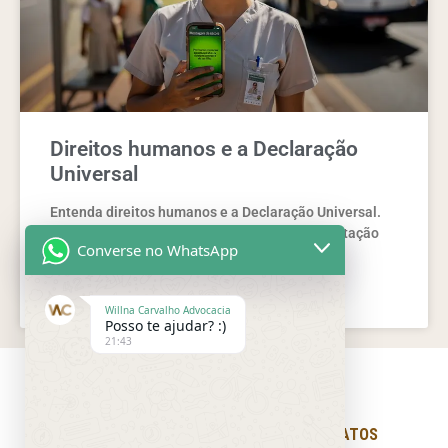
Direitos humanos e a Declaração
Universal
Entenda direitos humanos e a Declaração Universal.
Veja princípios, direitos e como agir com orientação
Converse no WhatsApp
jurídica segura e prática.
LEIA MAIS »
Willna Carvalho Advocacia
Posso te ajudar? :)
21:43
LINKS RÁPIDOS
NOSSOS CONTATOS