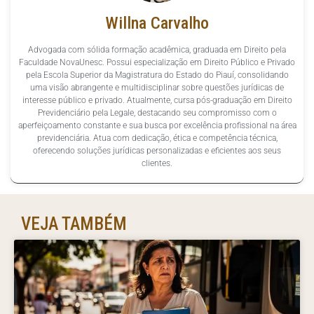
Willna Carvalho
Advogada com sólida formação acadêmica, graduada em Direito pela
Faculdade NovaUnesc. Possui especialização em Direito Público e Privado
pela Escola Superior da Magistratura do Estado do Piauí, consolidando
uma visão abrangente e multidisciplinar sobre questões jurídicas de
interesse público e privado. Atualmente, cursa pós-graduação em Direito
Previdenciário pela Legale, destacando seu compromisso com o
aperfeiçoamento constante e sua busca por excelência profissional na área
previdenciária. Atua com dedicação, ética e competência técnica,
oferecendo soluções jurídicas personalizadas e eficientes aos seus
clientes.
VEJA TAMBÉM