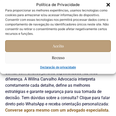
relacionados.
Política de Privacidade
Para proporcionar as melhores experiências, usamos tecnologias como
Interpretações precipitadas podem trazer sérios
cookies para armazenar e/ou acessar informações do dispositivo.
equívocos. Erros comuns incluem confundir processos
Consentir com essas tecnologias nos permitirá processar dados como o
comportamento de navegação ou identificadores únicos neste site. Não
repetidos, deixar passar decisões já arquivadas, ou
consentir ou retirar o consentimento pode afetar negativamente certos
desconsiderar publicações recentes. Ficar atento às
recursos e funções.
datas, ao andamento processual e ao juízo responsável
evita interpretações erradas. Para quem lida com
Aceito
questões imobiliárias, conferir exemplos no
conteúdo
especializado em direito imobiliário
ajuda muito a
Recuso
identificar situações de risco.
Declaração de privacidade
Contar com análise jurídica especializada faz toda
diferença. A Willna Carvalho Advocacia interpreta
corretamente cada detalhe, define as melhores
estratégias e garante segurança para sua tomada de
decisão. Tem dúvidas sobre a consulta? Clique para falar
direto pelo WhatsApp e receba orientação personalizada:
Converse agora mesmo com um advogado especialista
.