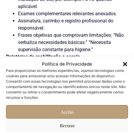
aplicável.
Exames complementares relevantes anexados.
Assinatura, carimbo e registro profissional do
responsável.
Frases objetivas que comprovam limitações: “Não
verbaliza necessidades básicas.” “Necessita
supervisão constante para higiene.”
Relatórios de reabilitação e escola
Política de Privacidade
Fonoaudiologia, terapia ocupacional e psicologia.
Para proporcionar as melhores experiências, usamos tecnologias como
Boletins e relatórios escolares que mostrem
cookies para armazenar e/ou acessar informações do dispositivo.
Consentir com essas tecnologias nos permitirá processar dados como o
desempenho e apoio necessário.
comportamento de navegação ou identificadores únicos neste site. Não
Passo a passo prático
consentir ou retirar o consentimento pode afetar negativamente certos
recursos e funções.
Agende pelo Meu INSS, reúna docs digitais e
protocolo.
Aceito
Prepare-se para perícia e avaliação social; leve
originais.
Recuso
Acompanhe prazos e recursos administrativos.