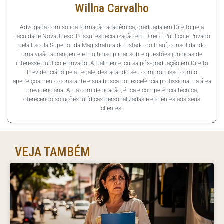
Willna Carvalho
Advogada com sólida formação acadêmica, graduada em Direito pela
Faculdade NovaUnesc. Possui especialização em Direito Público e Privado
pela Escola Superior da Magistratura do Estado do Piauí, consolidando
uma visão abrangente e multidisciplinar sobre questões jurídicas de
interesse público e privado. Atualmente, cursa pós-graduação em Direito
Previdenciário pela Legale, destacando seu compromisso com o
aperfeiçoamento constante e sua busca por excelência profissional na área
previdenciária. Atua com dedicação, ética e competência técnica,
oferecendo soluções jurídicas personalizadas e eficientes aos seus
clientes.
VEJA TAMBÉM