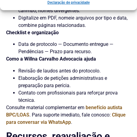
Evite erros: documentos incompletos, laudos sem
Declaração de privacidade
carimbo, nomes divergentes.
Digitalize em PDF, nomeie arquivos por tipo e data,
combine páginas relacionadas.
Checklist e organização
Data de protocolo — Documento entregue —
Pendências — Prazo para recurso.
Como a Willna Carvalho Advocacia ajuda
Revisão de laudos antes do protocolo.
Elaboração de petições administrativas e
preparação para perícia.
Contato com profissionais para reforçar prova
técnica.
Consulte material complementar em
benefício autista
BPC/LOAS
. Para suporte imediato, fale conosco:
Clique
para conversar via WhatsApp
.
Recursos, reavaliação e