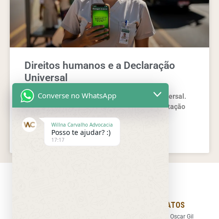
Direitos humanos e a Declaração
Universal
Converse no WhatsApp
Entenda direitos humanos e a Declaração Universal.
Veja princípios, direitos e como agir com orientação
jurídica segura e prática.
Willna Carvalho Advocacia
Posso te ajudar? :)
LEIA MAIS »
17:17
LINKS RÁPIDOS
NOSSOS CONTATOS
O Escritório
Endereço: Rua Oscar Gil