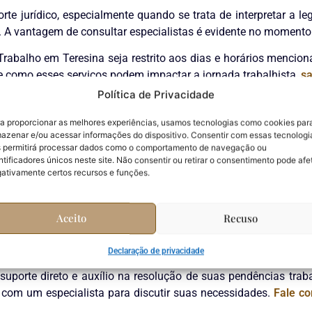
te jurídico, especialmente quando se trata de interpretar a l
 A vantagem de consultar especialistas é evidente no momento 
Trabalho em Teresina seja restrito aos dias e horários mencion
e como esses serviços podem impactar a jornada trabalhista,
sa
Política de Privacidade
lucionar Pendências
a proporcionar as melhores experiências, usamos tecnologias como cookies par
azenar e/ou acessar informações do dispositivo. Consentir com essas tecnologi
ho em Teresina, é essencial planejar com antecedência. Primeir
 permitirá processar dados como o comportamento de navegação ou
documentação necessária, que pode incluir RG, CPF, carteira 
ntificadores únicos neste site. Não consentir ou retirar o consentimento pode afe
ente facilita a resolução de pendências.
ativamente certos recursos e funções.
ultoria jurídica especializada, como a da Willna Carvalho Adv
o segurança e proteção aos direitos do trabalhador. Essa or
Aceito
Recuso
Declaração de privacidade
az de garantir que suas questões trabalhistas sejam tratadas 
a suporte direto e auxílio na resolução de suas pendências tr
a com um especialista para discutir suas necessidades.
Fale c