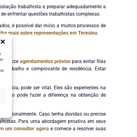
egislação trabalhista e preparar adequadamente a
de enfrentar questões trabalhistas complexas.
ados, é possível dar início a muitos processos de
iba mais sobre representações em Teresina
.
a
as
o, realize
agendamentos prévios
para evitar filas
de trabalho e comprovante de residência. Estar
tar
ocacia, pode ser vital. Eles são experientes na
ientação pode fazer a diferença na obtenção de
profissionalmente. Caso tenha dúvidas ou precise
abalhistas. Para uma abordagem proativa em seus
om um consultor agora
e comece a resolver suas