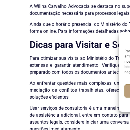
A Willna Carvalho Advocacia se destaca no supor
documentação necessária para processos legais.
Ainda que o horário presencial do Ministério do 
forma online. Para informações detalhadas sobr
Dicas para Visitar e So
Par
arm
Para otimizar sua visita ao Ministério do Trabal
nos
extensas e garantir atendimento. Verifique a 
ide
preparado com todos os documentos antecipadam
neg
Ao enfrentar questões mais complexas, uma cons
mediação de conflitos trabalhistas, oferecend
soluções eficientes.
Usar serviços de consultoria é uma maneira efic
de assistência adicional, entre em contato par
assuntos legais, considere iniciar uma convers
questões imediatamente.