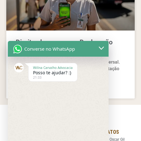
Direitos humanos e a Declaração
Converse no WhatsApp
Universal
Entenda direitos humanos e a Declaração Universal.
Willna Carvalho Advocacia
Veja princípios, direitos e como agir com orientação
Posso te ajudar? :)
jurídica segura e prática.
21:33
LEIA MAIS »
LINKS RÁPIDOS
NOSSOS CONTATOS
O Escritório
Endereço: Rua Oscar Gil