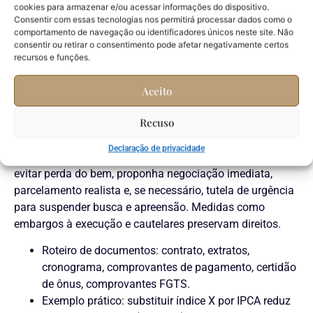
cookies para armazenar e/ou acessar informações do dispositivo.
Consentir com essas tecnologias nos permitirá processar dados como o
Revisão de contratos imobiliários e de financiamento
comportamento de navegação ou identificadores únicos neste site. Não
habitacional exige foco prático e estratégia. Contratos de
consentir ou retirar o consentimento pode afetar negativamente certos
alienação fiduciária e compra com parcelas têm
recursos e funções.
peculiaridades. Cláusulas de reajuste atreladas a índices
inadequados, juros capitalizados e cláusulas resolutivas
Aceito
são pontos vulneráveis. Calcule o impacto reconstruindo
Recuso
a tabela contratual. Compare o índice aplicado com
índice legal ou de mercado. Recalcule saldo devedor em
Declaração de privacidade
sistema SAC ou PRICE e projete parcelas corrigidas. Para
evitar perda do bem, proponha negociação imediata,
parcelamento realista e, se necessário, tutela de urgência
para suspender busca e apreensão. Medidas como
embargos à execução e cautelares preservam direitos.
Roteiro de documentos: contrato, extratos,
cronograma, comprovantes de pagamento, certidão
de ônus, comprovantes FGTS.
Exemplo prático: substituir índice X por IPCA reduz