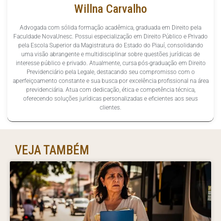
Willna Carvalho
Advogada com sólida formação acadêmica, graduada em Direito pela
Faculdade NovaUnesc. Possui especialização em Direito Público e Privado
pela Escola Superior da Magistratura do Estado do Piauí, consolidando
uma visão abrangente e multidisciplinar sobre questões jurídicas de
interesse público e privado. Atualmente, cursa pós-graduação em Direito
Previdenciário pela Legale, destacando seu compromisso com o
aperfeiçoamento constante e sua busca por excelência profissional na área
previdenciária. Atua com dedicação, ética e competência técnica,
oferecendo soluções jurídicas personalizadas e eficientes aos seus
clientes.
VEJA TAMBÉM